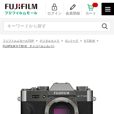
ログイン
会員登録
カート
キーワードから探す
フジフイルムモールTOP
>
デジタルカメラ
>
Xシリーズ
>
X-T30 III
>
FUJIFILM X-T30 III チャコールシルバー