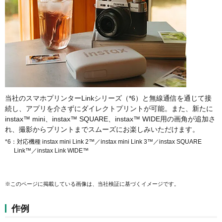
当社のスマホプリンターLinkシリーズ（*6）と無線通信を通じて接
続し、アプリを介さずにダイレクトプリントが可能。また、新たに
instax™ mini、instax™ SQUARE、instax™ WIDE用の画角が追加さ
れ、撮影からプリントまでスムーズにお楽しみいただけます。
*6：対応機種 instax mini Link 2™／instax mini Link 3™／instax SQUARE
Link™／instax Link WIDE™
※このページに掲載している画像は、当社検証に基づくイメージです。
作例