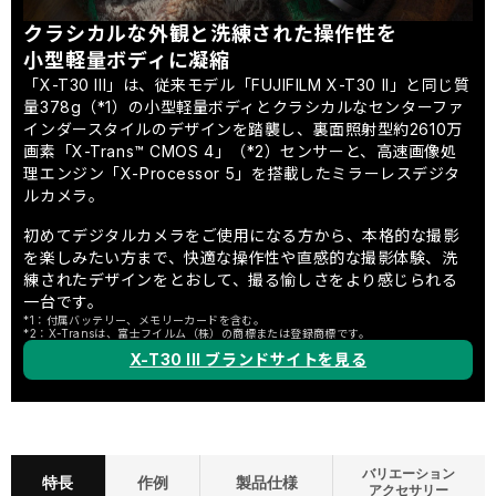
クラシカルな外観と洗練された操作性を
小型軽量ボディに凝縮
「X-T30 III」は、従来モデル「FUJIFILM X-T30 II」と同じ質
量378g（*1）の小型軽量ボディとクラシカルなセンターファ
インダースタイルのデザインを踏襲し、裏面照射型約2610万
画素「X-Trans™ CMOS 4」（*2）センサーと、高速画像処
理エンジン「X-Processor 5」を搭載したミラーレスデジタ
ルカメラ。
初めてデジタルカメラをご使用になる方から、本格的な撮影
を楽しみたい方まで、快適な操作性や直感的な撮影体験、洗
練されたデザインをとおして、撮る愉しさをより感じられる
一台です。
*1：付属バッテリー、メモリーカードを含む。
*2：X-Transは、富士フイルム（株）の商標または登録商標です。
X-T30 III ブランドサイトを見る
バリエーション
特長
作例
製品仕様
アクセサリー