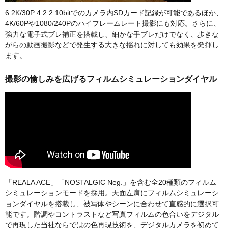
6.2K/30P 4:2:2 10bitでのカメラ内SDカード記録が可能であるほか、
4K/60Pや1080/240Pのハイフレームレート撮影にも対応。さらに、
強力な電子式ブレ補正を搭載し、細かな手ブレだけでなく、歩きな
がらの動画撮影などで発生する大きな揺れに対しても効果を発揮し
ます。
撮影の愉しみを広げるフィルムシミュレーションダイヤル
「REALA ACE」「NOSTALGIC Neg.」を含む全20種類のフィルム
シミュレーションモードを採用。天面左肩にフィルムシミュレーシ
ョンダイヤルを搭載し、被写体やシーンに合わせて直感的に選択可
能です。階調やコントラストなど写真フィルムの色合いをデジタル
で再現した当社ならではの色再現技術を、デジタルカメラを初めて