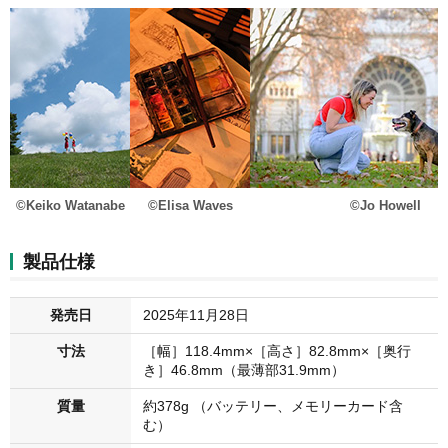
©Keiko Watanabe
©Elisa Waves
©Jo Howell
製品仕様
発売日
2025年11月28日
寸法
［幅］118.4mm×［高さ］82.8mm×［奥行
き］46.8mm（最薄部31.9mm）
質量
約378g （バッテリー、メモリーカード含
む）