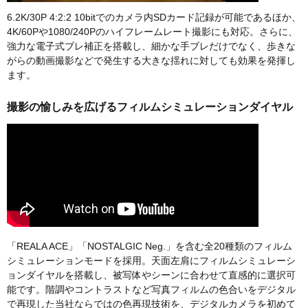
6.2K/30P 4:2:2 10bitでのカメラ内SDカード記録が可能であるほか、
4K/60Pや1080/240Pのハイフレームレート撮影にも対応。さらに、
強力な電子式ブレ補正を搭載し、細かな手ブレだけでなく、歩きな
がらの動画撮影などで発生する大きな揺れに対しても効果を発揮し
ます。
撮影の愉しみを広げるフィルムシミュレーションダイヤル
「REALA ACE」「NOSTALGIC Neg.」を含む全20種類のフィルム
シミュレーションモードを採用。天面左肩にフィルムシミュレーシ
ョンダイヤルを搭載し、被写体やシーンに合わせて直感的に選択可
能です。階調やコントラストなど写真フィルムの色合いをデジタル
で再現した当社ならではの色再現技術を、デジタルカメラを初めて