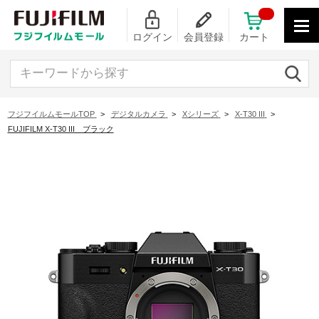
ログイン
会員登録
カート
キーワードから探す
フジフイルムモールTOP
>
デジタルカメラ
>
Xシリーズ
>
X-T30 III
>
FUJIFILM X-T30 III ブラック