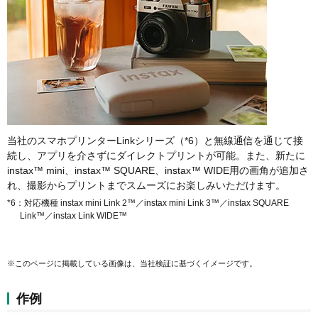
当社のスマホプリンターLinkシリーズ（*6）と無線通信を通じて接
続し、アプリを介さずにダイレクトプリントが可能。また、新たに
instax™ mini、instax™ SQUARE、instax™ WIDE用の画角が追加さ
れ、撮影からプリントまでスムーズにお楽しみいただけます。
*6：対応機種 instax mini Link 2™／instax mini Link 3™／instax SQUARE
Link™／instax Link WIDE™
※このページに掲載している画像は、当社検証に基づくイメージです。
作例