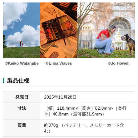
©Keiko Watanabe
©Elisa Waves
©Jo Howell
製品仕様
発売日
2025年11月28日
寸法
［幅］118.4mm×［高さ］82.8mm×［奥行
き］46.8mm（最薄部31.9mm）
質量
約378g （バッテリー、メモリーカード含
む）