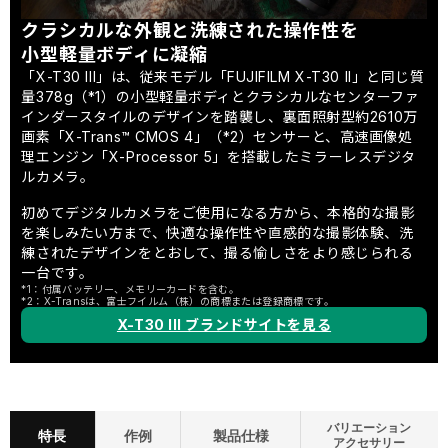
クラシカルな外観と洗練された操作性を
小型軽量ボディに凝縮
「X-T30 III」は、従来モデル「FUJIFILM X-T30 II」と同じ質
量378g（*1）の小型軽量ボディとクラシカルなセンターファ
インダースタイルのデザインを踏襲し、裏面照射型約2610万
画素「X-Trans™ CMOS 4」（*2）センサーと、高速画像処
理エンジン「X-Processor 5」を搭載したミラーレスデジタ
ルカメラ。
初めてデジタルカメラをご使用になる方から、本格的な撮影
を楽しみたい方まで、快適な操作性や直感的な撮影体験、洗
練されたデザインをとおして、撮る愉しさをより感じられる
一台です。
*1：付属バッテリー、メモリーカードを含む。
*2：X-Transは、富士フイルム（株）の商標または登録商標です。
X-T30 III ブランドサイトを見る
バリエーション
特長
作例
製品仕様
アクセサリー