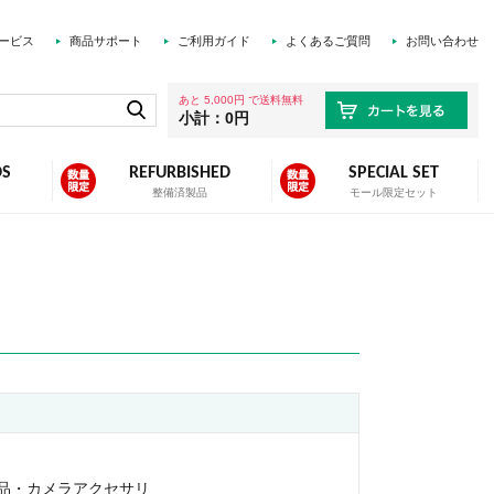
ービス
商品サポート
ご利用ガイド
よくあるご質問
お問い合わせ
あと 5,000円 で送料無料
小計：0円
DS
REFURBISHED
SPECIAL SET
ズ
整備済製品
モール限定セット
品・カメラアクセサリ