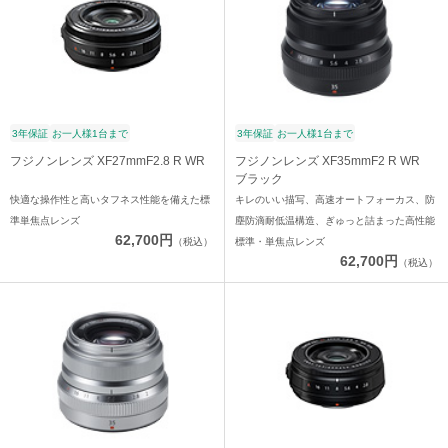
3年保証
お一人様1台まで
3年保証
お一人様1台まで
フジノンレンズ XF27mmF2.8 R WR
フジノンレンズ XF35mmF2 R WR
ブラック
快適な操作性と高いタフネス性能を備えた標
キレのいい描写、高速オートフォーカス、防
準単焦点レンズ
塵防滴耐低温構造、ぎゅっと詰まった高性能
62,700円
（税込）
標準・単焦点レンズ
62,700円
（税込）