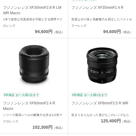
フジノンレンズ XF30mmF2.8 R LM
フジノンレンズ XF35mmF1.4 R
WR Macro
1本で多彩な写真表現を可能とする標準マク
良質なボケ味と高解像力を両立したベストセ
ロレンズ
ラーレンズ
94,600円
94,600円
（税込）
（税込）
3年保証
お一人様1台まで
3年保証
お一人様1台まで
フジノンレンズ XF60mmF2.4 R
フジノンレンズ XF8mmF3.5 R WR
Macro
シリーズ最高レベルの解像力を誇る1/2倍マ
収まりきらなかった喜びもこのレンズなら
125,400円
クロレンズ
（税込）
102,300円
（税込）