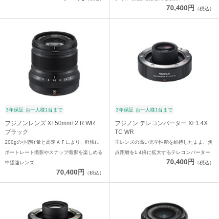
70,400円
（税込）
3年保証
お一人様1台まで
3年保証
お一人様1台まで
フジノンレンズ XF50mmF2 R WR
フジノン テレコンバーター XF1.4X
ブラック
TC WR
200gの小型軽量と高速ＡＦにより、軽快に
主レンズの高い光学性能を維持したまま、焦
ポートレート撮影やスナップ撮影を楽しめる
点距離を1.4倍に拡大するテレコンバーター
70,400円
中望遠レンズ
（税込）
70,400円
（税込）