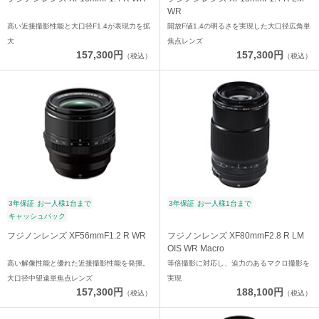
WR
高い近接撮影性能と大口径F1.4が表現力を拡
開放F値1.4の明るさを実現した大口径広角単
大
焦点レンズ
157,300円
157,300円
（税込）
（税込）
3年保証
お一人様1台まで
3年保証
お一人様1台まで
キャッシュバック
フジノンレンズ XF56mmF1.2 R WR
フジノンレンズ XF80mmF2.8 R LM
OIS WR Macro
高い解像性能と優れた近接撮影性能を発揮。
等倍撮影に対応し、迫力のあるマクロ撮影を
大口径中望遠単焦点レンズ
実現
157,300円
188,100円
（税込）
（税込）