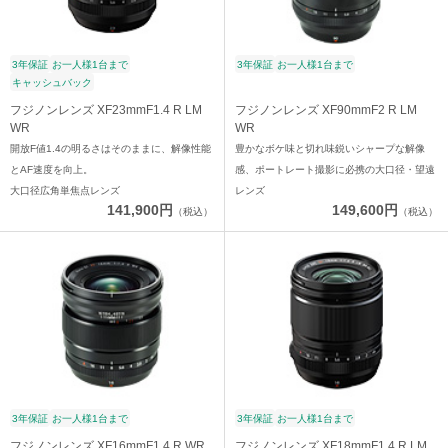
3年保証
お一人様1台まで
3年保証
お一人様1台まで
キャッシュバック
フジノンレンズ XF23mmF1.4 R LM
フジノンレンズ XF90mmF2 R LM
WR
WR
開放F値1.4の明るさはそのままに、解像性能
豊かなボケ味と切れ味鋭いシャープな解像
とAF速度を向上。
感、ポートレート撮影に必携の大口径・望遠
大口径広角単焦点レンズ
レンズ
141,900円
149,600円
（税込）
（税込）
3年保証
お一人様1台まで
3年保証
お一人様1台まで
フジノンレンズ XF16mmF1.4 R WR
フジノンレンズ XF18mmF1.4 R LM