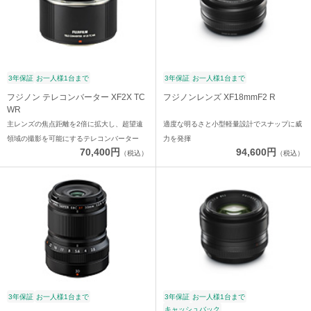
3年保証
お一人様1台まで
3年保証
お一人様1台まで
フジノン テレコンバーター XF2X TC
フジノンレンズ XF18mmF2 R
WR
主レンズの焦点距離を2倍に拡大し、超望遠
適度な明るさと小型軽量設計でスナップに威
領域の撮影を可能にするテレコンバーター
力を発揮
70,400円
94,600円
（税込）
（税込）
3年保証
お一人様1台まで
3年保証
お一人様1台まで
キャッシュバック