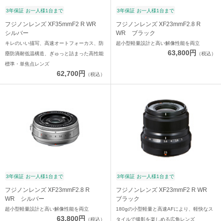
3年保証
お一人様1台まで
3年保証
お一人様1台まで
フジノンレンズ XF35mmF2 R WR
フジノンレンズ XF23mmF2.8 R
シルバー
WR ブラック
キレのいい描写、高速オートフォーカス、防
超小型軽量設計と高い解像性能を両立
63,800円
塵防滴耐低温構造、ぎゅっと詰まった高性能
（税込）
標準・単焦点レンズ
62,700円
（税込）
3年保証
お一人様1台まで
3年保証
お一人様1台まで
フジノンレンズ XF23mmF2.8 R
フジノンレンズ XF23mmF2 R WR
WR シルバー
ブラック
超小型軽量設計と高い解像性能を両立
180gの小型軽量と高速AFにより、軽快なス
63,800円
（税込）
タイルで撮影を楽しめる広角レンズ