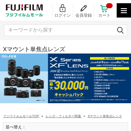
ログイン
会員登録
カート
キーワードから探す
Xマウント単焦点レンズ
フジフイルムモールTOP
>
レンズ・フィルター関連
>
Xマウント単焦点レンズ
並べ替え：