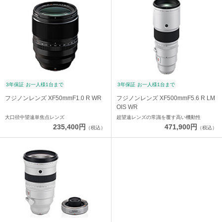
3年保証
お一人様1台まで
3年保証
お一人様1台まで
フジノンレンズ XF50mmF1.0 R WR
フジノンレンズ XF500mmF5.6 R LM
OIS WR
大口径中望遠単焦点レンズ
超望遠レンズの常識を覆す高い機動性
235,400円
471,900円
（税込）
（税込）