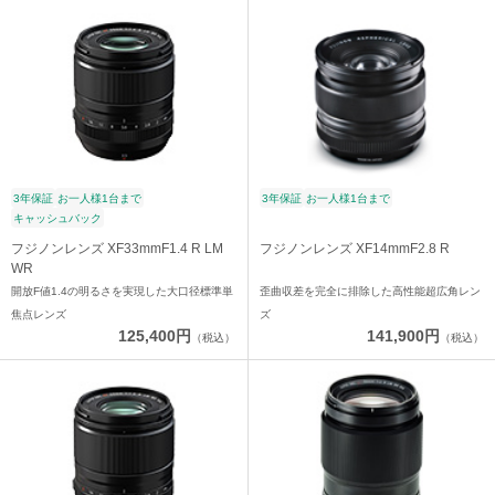
3年保証
お一人様1台まで
3年保証
お一人様1台まで
キャッシュバック
フジノンレンズ XF33mmF1.4 R LM
フジノンレンズ XF14mmF2.8 R
WR
開放F値1.4の明るさを実現した大口径標準単
歪曲収差を完全に排除した高性能超広角レン
焦点レンズ
ズ
125,400円
141,900円
（税込）
（税込）