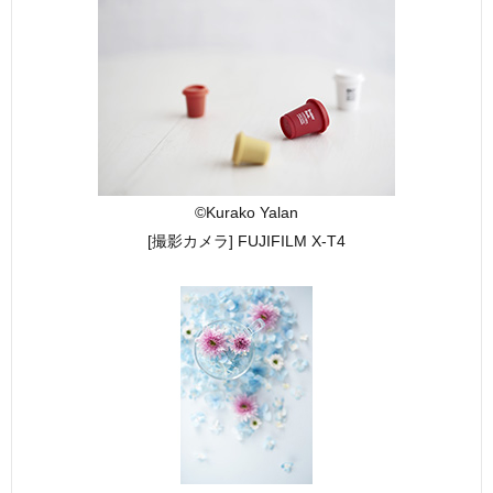
©Kurako Yalan
[撮影カメラ] FUJIFILM X-T4