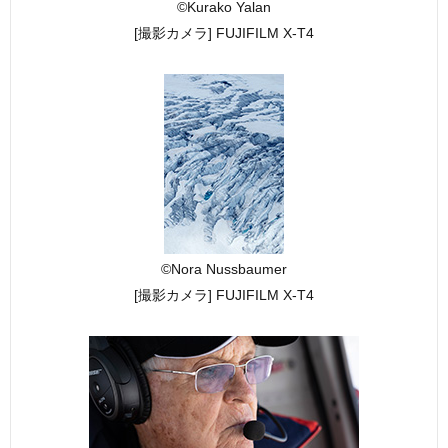
©Kurako Yalan
[撮影カメラ] FUJIFILM X-T4
©Nora Nussbaumer
[撮影カメラ] FUJIFILM X-T4