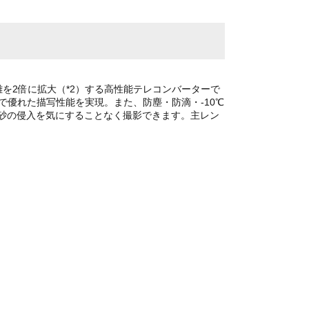
距離を2倍に拡大（*2）する高性能テレコンバーターで
計で優れた描写性能を実現。また、防塵・防滴・-10℃
砂の侵入を気にすることなく撮影できます。主レン