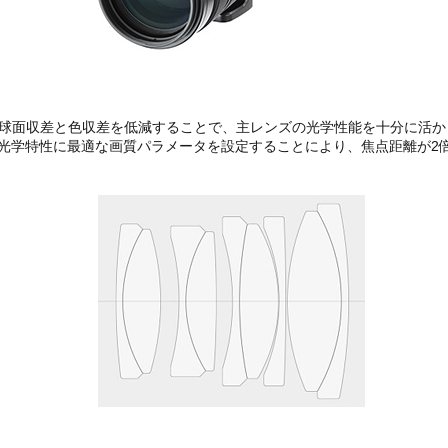
の球面収差と色収差を低減することで、主レンズの光学性能を十分に活か
た際の光学特性に最適な画質パラメータを設定することにより、焦点距離が