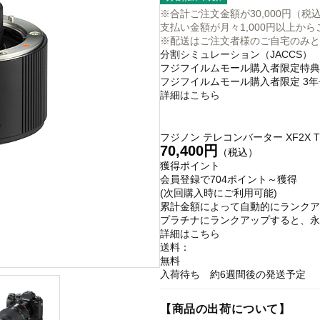
※合計ご注文金額が30,000円（
支払い金額が月々1,000円以上か
※配送はご注文者様のご自宅のみと
分割シミュレーション（JACCS）
フジフイルムモール購入者限定特典
フジフイルムモール購入者限定 3
詳細はこちら
フジノン テレコンバーター XF2X T
70,400円
（税込）
獲得ポイント
会員登録で
704ポイント～獲得
(次回購入時にご利用可能)
累計金額によって自動的にランクア
プラチナにランクアップすると、永
詳細はこちら
送料：
無料
入荷待ち 約6週間後の発送予定
【商品の出荷について】