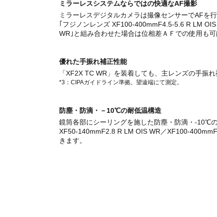
ミラーレスシステムならではの快適なAF撮影
ミラーレスデジタルカメラは撮像センサーでAFを
｢フジノンレンズ XF100-400mmF4.5-5.6 R 
WR｣と組み合わせた場合は位相差ＡＦでの使用も
優れた手振れ補正性能
「XF2X TC WR」を装着しても、主レンズの手振
*3：CIPAガイドライン準拠。望遠端にて測定。
防塵・防滴・－10℃の耐低温構造
鏡筒各部にシーリングを施した防塵・防滴・-10℃の耐
XF50-140mmF2.8 R LM OIS WR／XF1
きます。