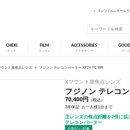
フジフイルムモールサ
CHEKI
FILM
ACCESSORIES
GOO
チェキ
フィルム
アクセサリー
グッ
マウント単焦点レンズ
>
フジノン テレコンバーター XF2X TC WR
Xマウント単焦点レンズ
フジノン テレコンバ
70,400円
（税込）
3年保証
お一人様1台まで
主レンズの焦点距離を2倍に拡
テレコンバーター
分割払い対象