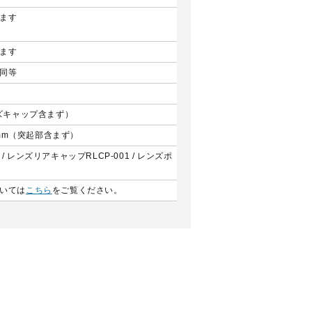
ます
ます
同等
ンズキャップ含まず）
.2mm（突起部含まず）
/ レンズリアキャップRLCP-001 / レンズポ
いては
こちら
をご覧ください。