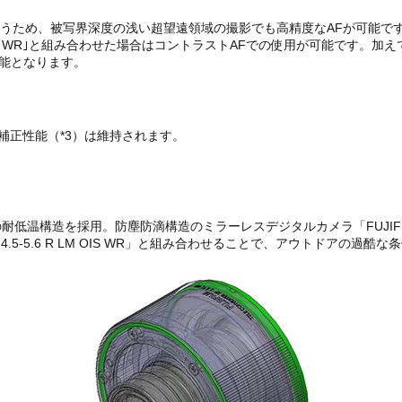
行うため、被写界深度の浅い超望遠領域の撮影でも高精度なAFが可能で
LM OIS WR｣と組み合わせた場合はコントラストAFでの使用が可能です。加えて、｢
可能となります。
れ補正性能（*3）は維持されます。
低温構造を採用。防塵防滴構造のミラーレスデジタルカメラ「FUJIFILM 
00-400mmF4.5-5.6 R LM OIS WR」と組み合わせることで、アウ