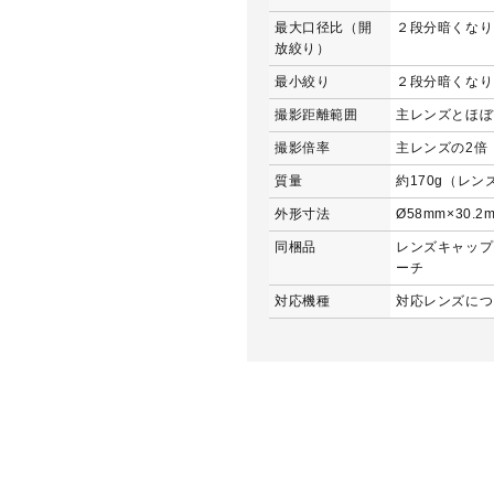
最大口径比（開
２段分暗くなり
放絞り）
最小絞り
２段分暗くなり
撮影距離範囲
主レンズとほぼ
撮影倍率
主レンズの2倍
質量
約170g（レ
外形寸法
Ø58mm×30
同梱品
レンズキャップ 
ーチ
対応機種
対応レンズにつ