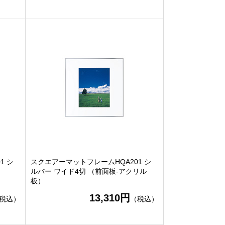
1 シ
スクエアーマットフレームHQA201 シ
）
ルバー ワイド4切 （前面板-アクリル
板）
13,310円
税込）
（税込）