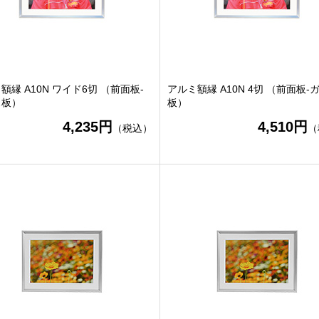
額縁 A10N ワイド6切 （前面板-
アルミ額縁 A10N 4切 （前面板-
ス板）
板）
4,235円
4,510円
（税込）
（