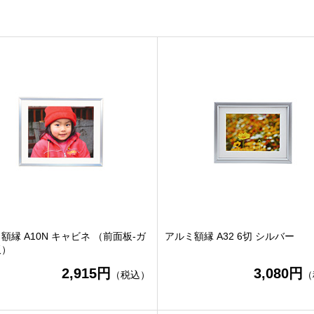
額縁 A10N キャビネ （前面板-ガ
アルミ額縁 A32 6切 シルバー
板）
2,915円
3,080円
（税込）
（