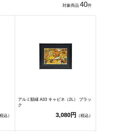
40
対象商品
件
アルミ額縁 A33 キャビネ（2L） ブラッ
ク
3,080円
税込）
（税込）