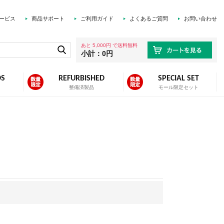
ービス
商品サポート
ご利用ガイド
よくあるご質問
お問い合わせ
あと 5,000円 で送料無料
小計：0円
DS
REFURBISHED
SPECIAL SET
ズ
整備済製品
モール限定セット