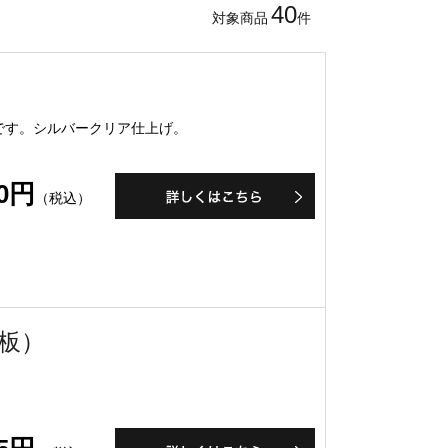
40
対象商品
件
です。シルバークリア仕上げ。
50円
（税込）
ス板）