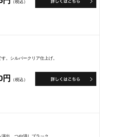
15円
（税込）
です。シルバークリア仕上げ。
80円
（税込）
を演出。つや消しブラック。