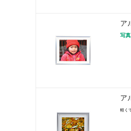
ア
写真
ア
軽く