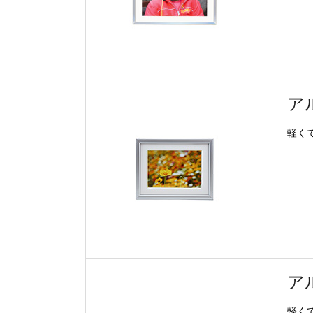
ア
軽く
ア
軽く