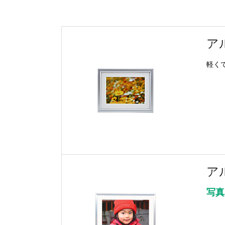
ア
軽く
ア
写真