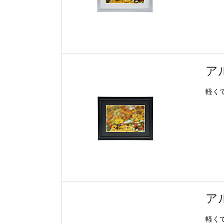
ア
軽く
アル
軽く