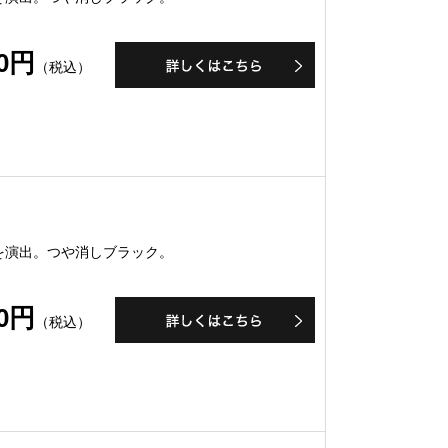
80円
（税込）
を演出。つや消しブラック。
00円
（税込）