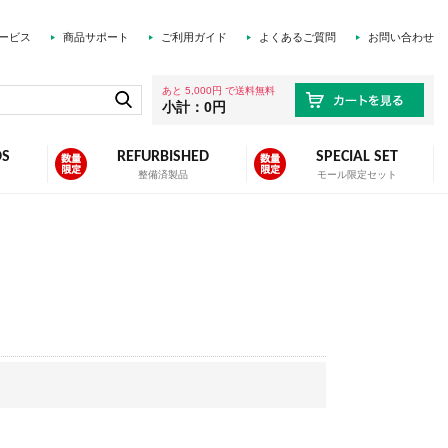
ービス
商品サポート
ご利用ガイド
よくあるご質問
お問い合わせ
あと 5,000円 で送料無料
小計：0円
DS
REFURBISHED
SPECIAL SET
ズ
整備済製品
モール限定セット