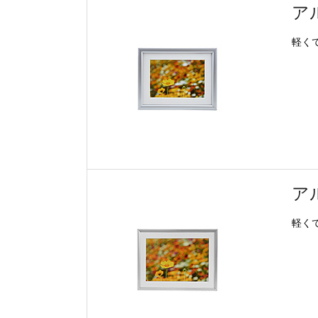
ア
軽く
アル
軽く