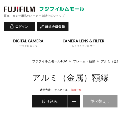
写真・カメラ用品のメーカー直販公式ショップ
DIGITAL CAMERA
CAMERA LENS & FILTER
デジタルカメラ
レンズ&フィルター
フジフイルムモールTOP
>
フレーム・額縁
>
アルミ（金
アルミ（金属）額縁
表示方法：
サムネイル
詳細一覧
絞り込み
並べ替え：