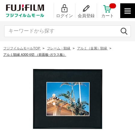
ログイン
会員登録
カート
キーワードから探す
フジフイルムモールTOP
>
フレーム・額縁
>
アルミ（金属）額縁
>
アルミ額縁 A300 6切 （前面板-ガラス板）