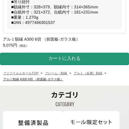
■吊り紐付
■額縁外寸：328×379、額縁内寸：314×365/mm
■台紙外寸：321×372、台紙内寸：181×231/mm
■重量：1,270g
■JAN：4977466301537
アルミ額縁 A300 6切 （前面板-ガラス板）
9,075円
（税込）
フジフイルムモールTOP
>
フレーム・額縁
>
アルミ（金属）額縁
>
アルミ額縁 A300 6切 （前面板-ガラス板）