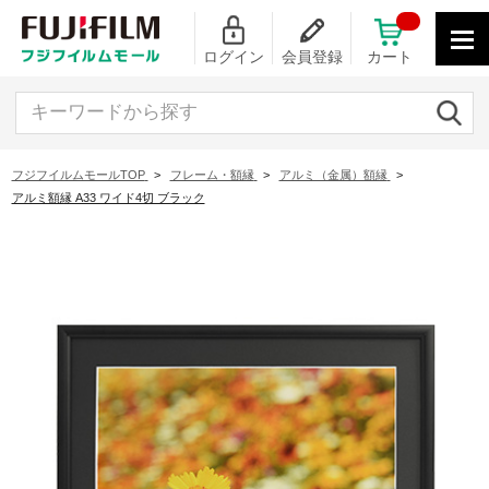
ログイン
会員登録
カート
キーワードから探す
フジフイルムモールTOP
>
フレーム・額縁
>
アルミ（金属）額縁
>
アルミ額縁 A33 ワイド4切 ブラック