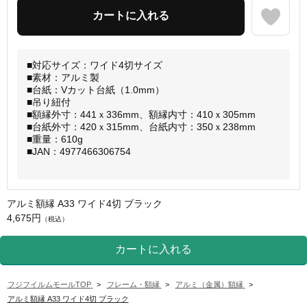
■対応サイズ：ワイド4切サイズ
■素材：アルミ製
■台紙：Vカット台紙（1.0mm）
■吊り紐付
■額縁外寸：441ｘ336mm、額縁内寸：410ｘ305mm
■台紙外寸：420ｘ315mm、台紙内寸：350ｘ238mm
■重量：610g
■JAN：4977466306754
アルミ額縁 A33 ワイド4切 ブラック
4,675円
（税込）
フジフイルムモールTOP
>
フレーム・額縁
>
アルミ（金属）額縁
>
アルミ額縁 A33 ワイド4切 ブラック