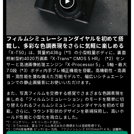
フィルムシミュレーションダイヤルを初めて搭
載し、多彩な色調表現をさらに気軽に楽しめる
「X-T50」は、質量約438g（*1）の小型軽量ボディに、裏面
照射型約4020万画素「X-Trans™ CMOS 5 HR」（*2）セン
サーと高速画像処理エンジン「X-Processor 5」、5軸・最大
7.0段（*3）ボディ内手ブレ補正機能を搭載。高機動性・高画
質・高性能を兼ね備えた万能モデルで、幅広いシチュエーシ
ョンでの静止画撮影にお使いいただけます。
また、写真フィルムを交換する感覚でさまざまな色調表現を
楽しめる「フィルムシミュレーション」のモードを簡単に切
り替えられるフィルムシミュレーションダイヤルを初めて搭
載。さらに、ラウンド形状のデザインを新規採用し、高いホ
ールド性能と小型化を両立しました。
*1：バッテリー、メモリーカード含む。
*2：X-Transは、富士フイルム株式会社の商標または登録商標です。
*3：CIPA規格準拠 ピッチ/ヨー方向、「フジノンレンズ XF35mmF1.4 R」装着時。