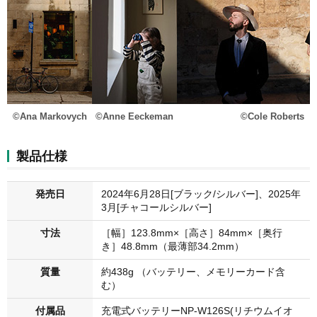
©Ana Markovych
©Anne Eeckeman
©Cole Roberts
製品仕様
発売日
2024年6月28日[ブラック/シルバー]、2025年
3月[チャコールシルバー]
寸法
［幅］123.8mm×［高さ］84mm×［奥行
き］48.8mm（最薄部34.2mm）
質量
約438g （バッテリー、メモリーカード含
む）
付属品
充電式バッテリーNP-W126S(リチウムイオ