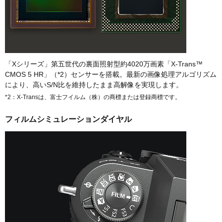
「Xシリーズ」第五世代の裏面照射型約4020万画素「X-Trans™
CMOS 5 HR」（*2）センサーを搭載。最新の画像処理アルゴリズム
により、高いS/N比を維持したまま高解像を実現します。
*2：X-Transは、富士フイルム（株）の商標または登録商標です。
フィルムシミュレーションダイヤル