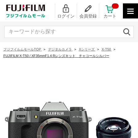
ログイン
会員登録
カート
キーワードから探す
フジフイルムモールTOP
>
デジタルカメラ
>
Xシリーズ
>
X-T50
>
FUJIFILM X-T50 / XF35mmF1.4 Rレンズキット チャコールシルバー