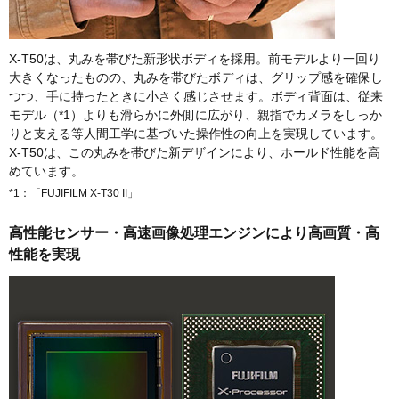
X-T50は、丸みを帯びた新形状ボディを採用。前モデルより一回り
大きくなったものの、丸みを帯びたボディは、グリップ感を確保し
つつ、手に持ったときに小さく感じさせます。ボディ背面は、従来
モデル（*1）よりも滑らかに外側に広がり、親指でカメラをしっか
りと支える等人間工学に基づいた操作性の向上を実現しています。
X-T50は、この丸みを帯びた新デザインにより、ホールド性能を高
めています。
*1：「FUJIFILM X-T30 II」
高性能センサー・高速画像処理エンジンにより高画質・高
性能を実現