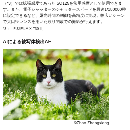
（*3）では拡張感度であったISO125を常用感度として使用できま
す。また、電子シャッターのシャッタースピードを最速1/180000秒
に設定できるなど、露光時間の制御を高精度に実現。幅広いシーン
で大口径レンズを用いた絞り開放での撮影が行えます。
*3：「FUJIFILM X-T30 II」
AIによる被写体検出AF
©Zhao Zhengxiong