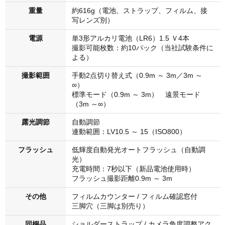
重量
約616g（電池、ストラップ、フィルム、接
写レンズ別）
電源
単3形アルカリ電池（LR6）1.5 Ｖ4本
撮影可能枚数：約10パック（当社試験条件に
よる）
撮影範囲
手動2点切り替え式（0.9m ～ 3m／3m ～
∞）
標準モード（0.9m ～ 3m） 遠景モード
（3m ～∞）
露光調節
自動調節
連動範囲：LV10.5 ～ 15（ISO800）
フラッシュ
低輝度自動発光オートフラッシュ（自動調
光）
充電時間：7秒以下（新品電池使用時）
フラッシュ撮影距離0.9m ～ 3m
その他
フィルムカウンター / フィルム確認窓付
三脚穴（三脚は別売り）
同梱品
ショルダーストラップ / カメラ角度調整アク