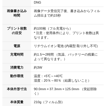
DNG
画像書き込み
画像データ受信完了後、書き込みからフィル
時間
ム排出まで約15秒
プリント枚数
約100枚（フル充電から）
の目安
* 注意：使用条件により、プリント枚数は異
なります。
電源
リチウムイオン電池 (内蔵型:取り外し不可)
充電時間
約1.5〜2時間 （気温、バッテリーの残量に
よって異なります。）
消費電力
約3W
動作環境
温度：+5℃～+40℃
湿度：20％～80％（結露しないこと）
本体外形寸法
90.0mm × 37.3mm × 125.0mm （突起部除
く）
本体質量
210g（フィルム別）