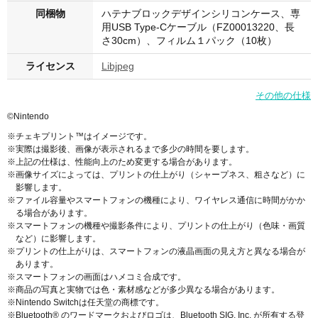
同梱物
ハテナブロックデザインシリコンケース、専
用USB Type-Cケーブル（FZ00013220、長
さ30cm）、フィルム１パック（10枚）
ライセンス
Libjpeg
その他の仕様
©Nintendo
※チェキプリント™はイメージです。
※実際は撮影後、画像が表示されるまで多少の時間を要します。
※上記の仕様は、性能向上のため変更する場合があります。
※画像サイズによっては、プリントの仕上がり（シャープネス、粗さなど）に
影響します。
※ファイル容量やスマートフォンの機種により、ワイヤレス通信に時間がかか
る場合があります。
※スマートフォンの機種や撮影条件により、プリントの仕上がり（色味・画質
など）に影響します。
※プリントの仕上がりは、スマートフォンの液晶画面の見え方と異なる場合が
あります。
※スマートフォンの画面はハメコミ合成です。
※商品の写真と実物では色・素材感などが多少異なる場合があります。
※Nintendo Switchは任天堂の商標です。
※Bluetooth® のワードマークおよびロゴは、Bluetooth SIG, Inc. が所有する登