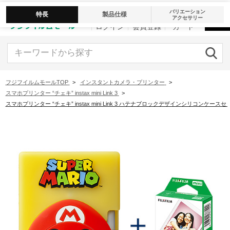
バリエーション
特長
製品仕様
アクセサリー
ログイン
会員登録
カート
キーワードから探す
フジフイルムモールTOP
>
インスタントカメラ・プリンター
>
スマホプリンター “チェキ” instax mini Link 3
>
スマホプリンター “チェキ” instax mini Link 3 ハテナブロックデザインシリコンケースセ