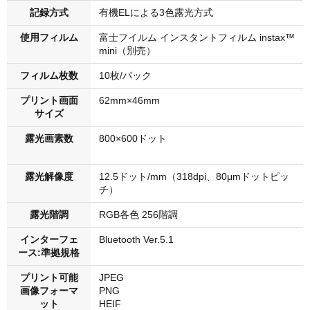
記録方式
有機ELによる3色露光方式
使用フィルム
富士フイルム インスタントフィルム instax™
mini（別売）
フィルム枚数
10枚/パック
プリント画面
62mm×46mm
サイズ
露光画素数
800×600ドット
露光解像度
12.5ドット/mm（318dpi、80μmドットピッ
チ）
露光階調
RGB各色 256階調
インターフェ
Bluetooth Ver.5.1
ース:準拠規格
プリント可能
JPEG
画像フォーマ
PNG
ット
HEIF