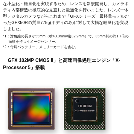
な小型化・軽量化を実現するため、レンズを新規開発し、カメラボ
ディ内部構造の徹底的な見直しと最適化を行いました。レンズ一体
型デジタルカメラながらこれまで「GFXシリーズ」最軽量モデルだ
ったGFX50Rの質量775g(ボディのみ)に対して大幅な軽量化を実現
しました。
*1：対角線の長さが55mm（横43.8mm×縦32.9mm）で、35mm判の約1.7倍の
面積を持つイメージセンサー。
*2：付属バッテリー、メモリーカードを含む。
「GFX 102MP CMOS II」と高速画像処理エンジン「X-
Processor 5」搭載