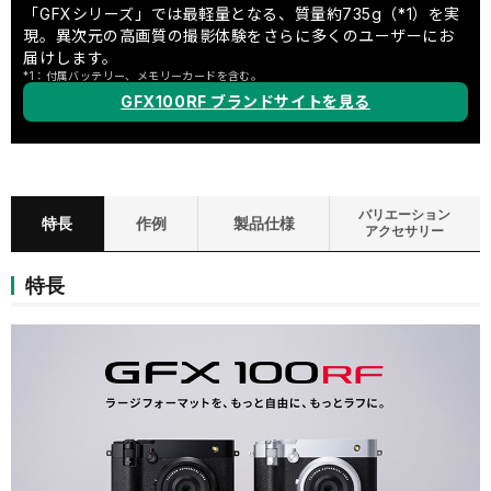
「GFXシリーズ」では最軽量となる、質量約735g（*1）を実
現。異次元の高画質の撮影体験をさらに多くのユーザーにお
届けします。
*1：付属バッテリー、メモリーカードを含む。
GFX100RF ブランドサイトを見る
バリエーション
特長
作例
製品仕様
アクセサリー
特長