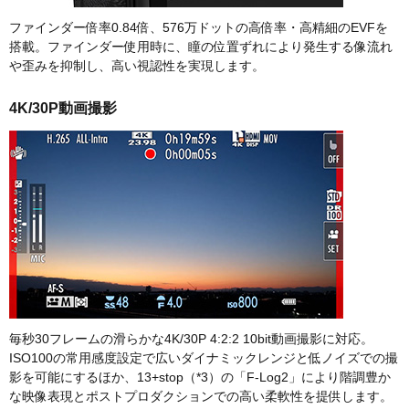
ファインダー倍率0.84倍、576万ドットの高倍率・高精細のEVFを
搭載。ファインダー使用時に、瞳の位置ずれにより発生する像流れ
や歪みを抑制し、高い視認性を実現します。
4K/30P動画撮影
毎秒30フレームの滑らかな4K/30P 4:2:2 10bit動画撮影に対応。
ISO100の常用感度設定で広いダイナミックレンジと低ノイズでの撮
影を可能にするほか、13+stop（*3）の「F-Log2」により階調豊か
な映像表現とポストプロダクションでの高い柔軟性を提供します。