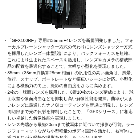
・「GFX100RF」専用の35mmF4レンズを新規開発しました。フォ
ーカルプレーンシャッター方式の代わりにレンズシャッター方式
を採用したレンズ一体型設計により、バックフォーカスを短縮。
これにより生まれたスペースを活用し、レンズやカメラの構成部
品の配置を最適化することで、大幅な小型化を実現しました。
・35mm（35mm判換算28mm相当）の汎用性の高い画角は、風景、
旅行、スナップ、ポートレートなど幅広いシーンに対応。小型化
による機動力の向上、撮影の自由度をさらに高めます。
・2枚の非球面レンズを採用した、8群10枚のレンズ構成により、球
面収差や像面湾曲などを抑制し高い解像性能を発揮。曲率が大き
いレンズに最適したナノGIコーティングを新規に開発し、レンズ
周辺部まで光の反射を抑制したことで、「GFXシリーズ」に相応
しい卓越した解像性能を実現しました。
・レンズ先端から最短20cmまで被写体に近づいて撮影が可能。ラー
ジフォーマットながら小型軽量のボディ設計を活かし、被写体に
近づきながら軽快な撮影をお楽しみいただけます。