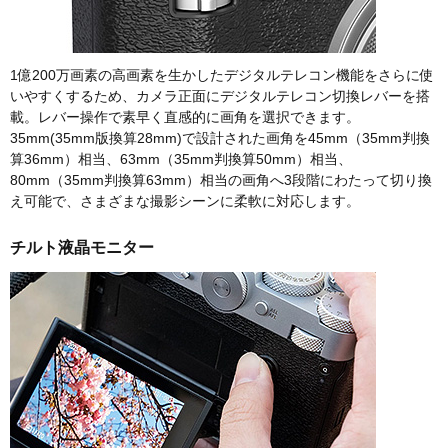
1億200万画素の高画素を生かしたデジタルテレコン機能をさらに使
いやすくするため、カメラ正面にデジタルテレコン切換レバーを搭
載。レバー操作で素早く直感的に画角を選択できます。
35mm(35mm版換算28mm)で設計された画角を45mm（35mm判換
算36mm）相当、63mm（35mm判換算50mm）相当、
80mm（35mm判換算63mm）相当の画角へ3段階にわたって切り換
え可能で、さまざまな撮影シーンに柔軟に対応します。
チルト液晶モニター