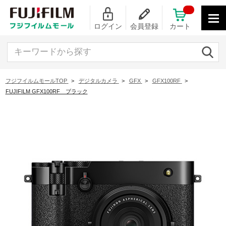
ログイン
会員登録
カート
キーワードから探す
フジフイルムモールTOP
>
デジタルカメラ
>
GFX
>
GFX100RF
>
FUJIFILM GFX100RF ブラック