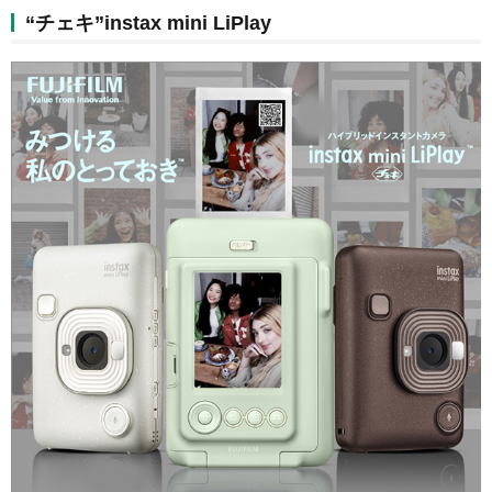
“チェキ”instax mini LiPlay