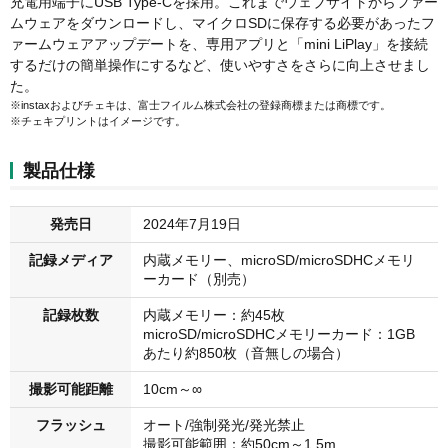
充電用端子にUSB Type-Cを採用。これまでウェブサイトからファー
ムウェアをダウンロードし、マイクロSDに保存する必要があったフ
ァームウェアアップデートを、専用アプリと「mini LiPlay」を接続
するだけの簡単操作にするなど、使いやすさをさらに向上させまし
た。
※instaxおよびチェキは、富士フイルム株式会社の登録商標または商標です。
※チェキプリントはイメージです。
製品仕様
発売日
2024年7月19日
記録メディア
内蔵メモリー、microSD/microSDHCメモリ
ーカード（別売）
記録枚数
内蔵メモリー：約45枚
microSD/microSDHCメモリーカード：1GB
あたり約850枚（音無しの場合）
撮影可能距離
10cm～∞
フラッシュ
オート/強制発光/発光禁止
撮影可能範囲：約50cm～1.5m