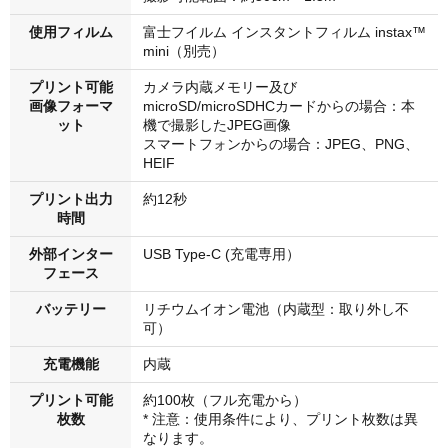
使用フィルム
富士フイルム インスタントフィルム instax™
mini（別売）
プリント可能
カメラ内蔵メモリー及び
画像フォーマ
microSD/microSDHCカードからの場合：本
ット
機で撮影したJPEG画像
スマートフォンからの場合：JPEG、PNG、
HEIF
プリント出力
約12秒
時間
外部インター
USB Type-C (充電専用）
フェース
バッテリー
リチウムイオン電池（内蔵型：取り外し不
可）
充電機能
内蔵
プリント可能
約100枚（フル充電から）
枚数
* 注意：使用条件により、プリント枚数は異
なります。