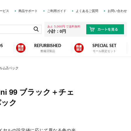
ービス
商品サポート
ご利用ガイド
よくあるご質問
お問い合わせ
あと 5,000円 で送料無料
小計：0円
DS
REFURBISHED
SPECIAL SET
ズ
整備済製品
モール限定セット
フィルム2パック
mini 99 ブラック＋チェ
パック
ダイヤルの設定値に応じて異なる色の光