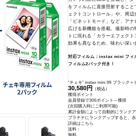
をフィルムに直接照射すること
ェクトコントロール」や、周辺
「ビネットモード」など、アナ
広げる新機能を搭載。撮影時の
トに現れる「カラーエフェクト
効果も異なるため、味わい深い
対応フィルム：instax mini フ
フィルム2パック付き！
“チェキ” instax mini 99 ブ
30,580円
（税込）
獲得ポイント
会員登録で
305ポイント～獲得
(次回購入時にご利用可能)
累計金額によって自動的にランクア
プラチナにランクアップすると、永
詳細はこちら
送料：
無料