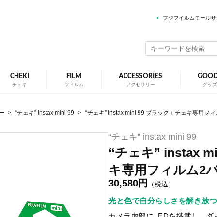
フジフイルムモールサ
CHEKI
FILM
ACCESSORIES
GOO
チェキ
フィルム
アクセサリー
グッ
ー
>
“チェキ” instax mini 99
>
“チェキ” instax mini 99 ブラック＋チェキ専用
“チェキ” instax mini 99
“チェキ” instax 
キ専用フィルム2
30,580円
（税込）
光と色で自分らしさを解き放つ
カメラ内部にLEDを搭載し、