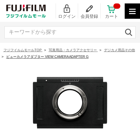
ログイン
会員登録
カート
キーワードから探す
フジフイルムモールTOP
>
写真用品・カメラアクセサリー
>
デジカメ用品その他
>
ビューカメラアダプター VIEW CAMERA ADAPTER G