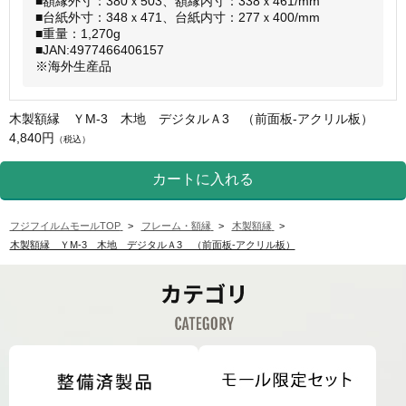
■額縁外寸：380ｘ503、額縁内寸：338ｘ461/mm
■台紙外寸：348ｘ471、台紙内寸：277ｘ400/mm
■重量：1,270g
■JAN:4977466406157
※海外生産品
木製額縁 ＹM-3 木地 デジタルＡ3 （前面板-アクリル板）
4,840円
（税込）
フジフイルムモールTOP
>
フレーム・額縁
>
木製額縁
>
木製額縁 ＹM-3 木地 デジタルＡ3 （前面板-アクリル板）