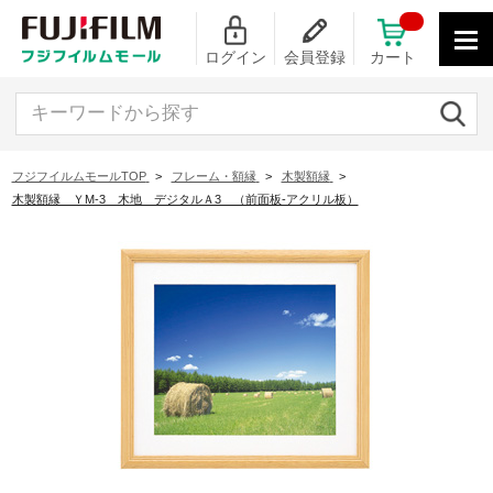
ログイン
会員登録
カート
キーワードから探す
フジフイルムモールTOP
>
フレーム・額縁
>
木製額縁
>
木製額縁 ＹM-3 木地 デジタルＡ3 （前面板-アクリル板）