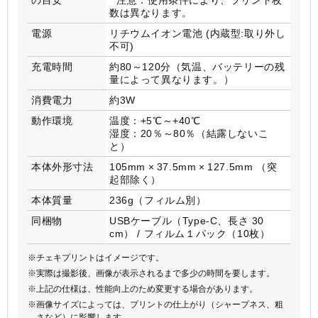
数は異なります。
電源
リチウムイオン電池 (内蔵型:取り外し
不可)
充電時間
約80～120分（気温、バッテリーの残
量によって異なります。）
消費電力
約3W
動作環境
温度：+5℃～+40℃
湿度：20％～80％（結露しないこ
と）
本体外形寸法
105mm × 37.5mm × 127.5mm （突
起部除く）
本体質量
236g（フィルム別）
同梱物
USBケーブル（Type-C、長さ 30
cm） / フィルム１パック（10枚）
※チェキプリントはイメージです。
※実際は撮影後、画像が表示されるまで多少の時間を要します。
※上記の仕様は、性能向上のため変更する場合があります。
※画像サイズによっては、プリントの仕上がり（シャープネス、粗
さなど）に影響します。