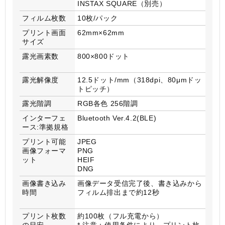
INSTAX SQUARE（別売）
フィルム枚数
10枚/パック
プリント画面
62mm×62mm
サイズ
露光画素数
800×800ドット
露光解像度
12.5ドット/mm（318dpi、80μmドッ
トピッチ）
露光階調
RGB各色 256階調
インターフェ
Bluetooth Ver.4.2(BLE)
ース:準拠規格
プリント可能
JPEG
画像フォーマ
PNG
ット
HEIF
DNG
画像書き込み
画像データ受信完了後、書き込みから
時間
フィルム排出まで約12秒
プリント枚数
約100枚（フル充電から）
の目安
* 注意：使用条件により、プリント枚