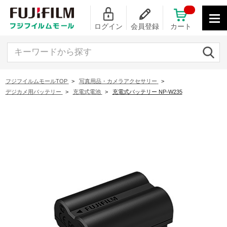
ログイン
会員登録
カート
キーワードから探す
フジフイルムモールTOP
>
写真用品・カメラアクセサリー
>
デジカメ用バッテリー
>
充電式電池
>
充電式バッテリー NP-W235