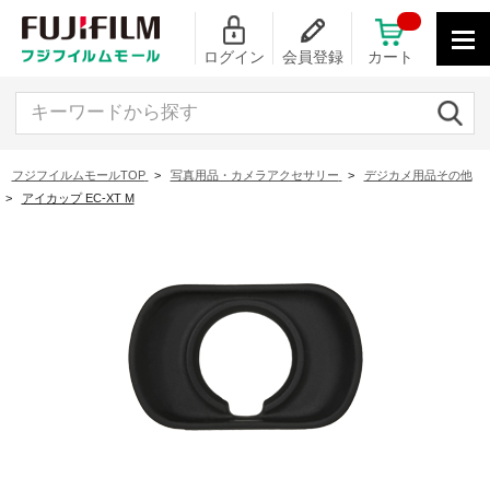
ログイン
会員登録
カート
キーワードから探す
フジフイルムモールTOP
>
写真用品・カメラアクセサリー
>
デジカメ用品その他
>
アイカップ EC-XT M