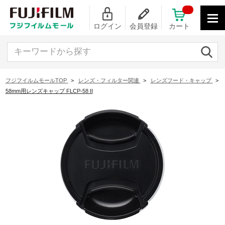
ログイン
会員登録
カート
キーワードから探す
フジフイルムモールTOP
>
レンズ・フィルター関連
>
レンズフード・キャップ
>
58mm用レンズキャップ FLCP-58 II