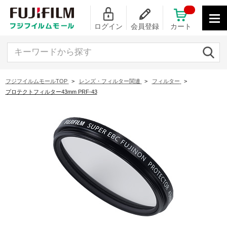
ログイン
会員登録
カート
キーワードから探す
フジフイルムモールTOP
>
レンズ・フィルター関連
>
フィルター
>
プロテクトフィルター43mm PRF-43