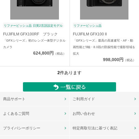
リファービッシュ品
日英2言語設定モデル
リファービッシュ品
FUJIFILM GFX100RF ブラック
FUJIFILM GFX100 II
「GFXシリーズ」初のレンズ一体型デジタル
「GFXシリーズ」最高の高速連写・AF・動
カメラ
画性能と5軸・8.0段の防振性能で撮影領域を
624,800円
（税込）
拡大
998,000円
（税込）
2
件あります
商品サポート
ご利用ガイド
よくあるご質問
お問い合わせ
プライバシーポリシー
特定商取引法に基づく表記