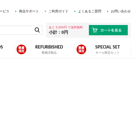
ービス
商品サポート
ご利用ガイド
よくあるご質問
お問い合わせ
あと 5,000円 で送料無料
小計：0円
DS
REFURBISHED
SPECIAL SET
ズ
整備済製品
モール限定セット