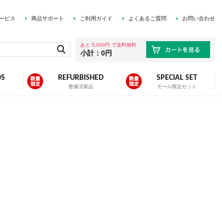
ービス
商品サポート
ご利用ガイド
よくあるご質問
お問い合わせ
あと 5,000円 で送料無料
小計：0円
DS
REFURBISHED
SPECIAL SET
ズ
整備済製品
モール限定セット