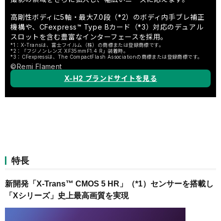
高剛性ボディに5軸・最大7.0段（*2）のボディ内手ブレ補正
機構や、CFexpress™ Type Bカード（*3）対応のデュアル
スロットを含む豊富なインターフェースを採用。
*1：X-Transは、富士フイルム（株）の商標または登録商標です。
*2：「フジノンレンズ XF35mmF1.4 R」装着時。
*3：CFexpressは、The CompactFlash Associationの商標または登録商標です。
©Remi Flament
X-H2 ブランドサイトを見る
特長
新開発「X-Trans™ CMOS 5 HR」（*1）センサーを搭載し
「Xシリーズ」史上最高画質を実現