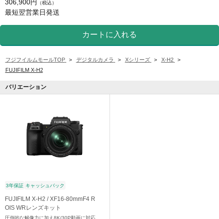
306,900円
（税込）
最短翌営業日発送
フジフイルムモールTOP
>
デジタルカメラ
>
Xシリーズ
>
X-H2
>
FUJIFILM X-H2
バリエーション
3年保証
キャッシュバック
FUJIFILM X-H2 / XF16-80mmF4 R
OIS WRレンズキット
圧倒的な解像力に加え8K/30P動画に対応。