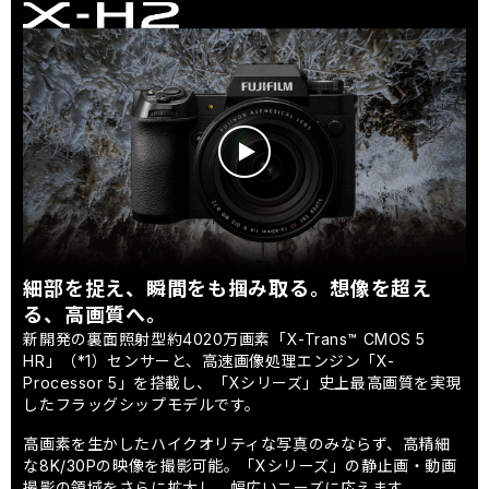
細部を捉え、瞬間をも掴み取る。想像を超え
る、高画質へ。
新開発の裏面照射型約4020万画素「X-Trans™ CMOS 5
HR」（*1）センサーと、高速画像処理エンジン「X-
Processor 5」を搭載し、「Xシリーズ」史上最高画質を実現
したフラッグシップモデルです。
高画素を生かしたハイクオリティな写真のみならず、高精細
な8K/30Pの映像を撮影可能。「Xシリーズ」の静止画・動画
撮影の領域をさらに拡大し、幅広いニーズに応えます。