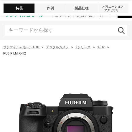
バリエーション
特長
作例
製品仕様
アクセサリー
ログイン
会員登録
カート
キーワードから探す
フジフイルムモールTOP
>
デジタルカメラ
>
Xシリーズ
>
X-H2
>
FUJIFILM X-H2