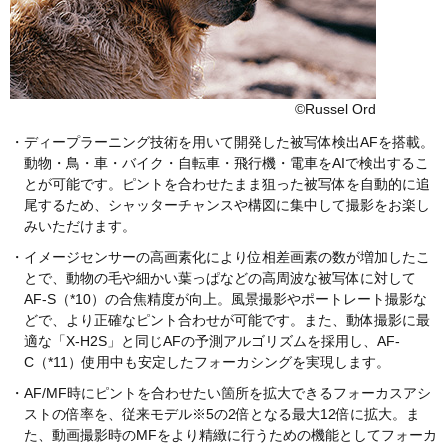
©Russel Ord
・ディープラーニング技術を用いて開発した被写体検出AFを搭載。
動物・鳥・車・バイク・自転車・飛行機・電車をAIで検出するこ
とが可能です。ピントを合わせたまま狙った被写体を自動的に追
尾するため、シャッターチャンスや構図に集中して撮影をお楽し
みいただけます。
・イメージセンサーの高画素化により位相差画素の数が増加したこ
とで、動物の毛や細かい葉っぱなどの高周波な被写体に対して
AF-S（*10）の合焦精度が向上。風景撮影やポートレート撮影な
どで、より正確なピント合わせが可能です。また、動体撮影に最
適な「X-H2S」と同じAFの予測アルゴリズムを採用し、AF-
C（*11）使用中も安定したフォーカシングを実現します。
・AF/MF時にピントを合わせたい箇所を拡大できるフォーカスアシ
ストの倍率を、従来モデル※5の2倍となる最大12倍に拡大。ま
た、動画撮影時のMFをより精緻に行うための機能としてフォーカ