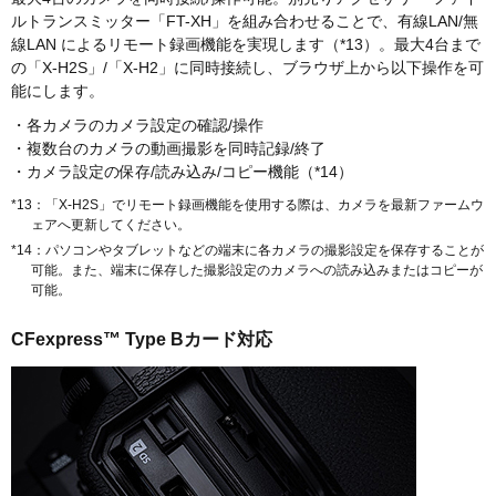
ルトランスミッター「FT-XH」を組み合わせることで、有線LAN/無
線LAN によるリモート録画機能を実現します（*13）。最大4台まで
の「X-H2S」/「X-H2」に同時接続し、ブラウザ上から以下操作を可
能にします。
・各カメラのカメラ設定の確認/操作
・複数台のカメラの動画撮影を同時記録/終了
・カメラ設定の保存/読み込み/コピー機能（*14）
*13：「X-H2S」でリモート録画機能を使用する際は、カメラを最新ファームウ
ェアへ更新してください。
*14：パソコンやタブレットなどの端末に各カメラの撮影設定を保存することが
可能。また、端末に保存した撮影設定のカメラへの読み込みまたはコピーが
可能。
CFexpress™ Type Bカード対応