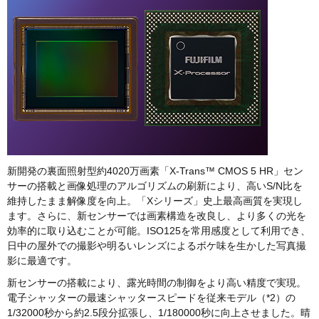
新開発の裏面照射型約4020万画素「X-Trans™ CMOS 5 HR」セン
サーの搭載と画像処理のアルゴリズムの刷新により、高いS/N比を
維持したまま解像度を向上。「Xシリーズ」史上最高画質を実現し
ます。さらに、新センサーでは画素構造を改良し、より多くの光を
効率的に取り込むことが可能。ISO125を常用感度として利用でき、
日中の屋外での撮影や明るいレンズによるボケ味を生かした写真撮
影に最適です。
新センサーの搭載により、露光時間の制御をより高い精度で実現。
電子シャッターの最速シャッタースピードを従来モデル（*2）の
1/32000秒から約2.5段分拡張し、1/180000秒に向上させました。晴