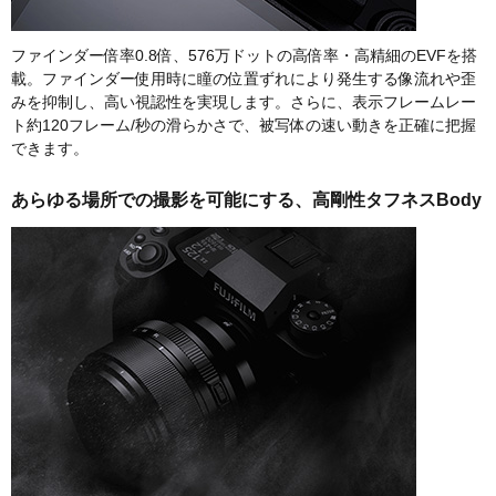
ファインダー倍率0.8倍、576万ドットの高倍率・高精細のEVFを搭
載。ファインダー使用時に瞳の位置ずれにより発生する像流れや歪
みを抑制し、高い視認性を実現します。さらに、表示フレームレー
ト約120フレーム/秒の滑らかさで、被写体の速い動きを正確に把握
できます。
あらゆる場所での撮影を可能にする、高剛性タフネスBody