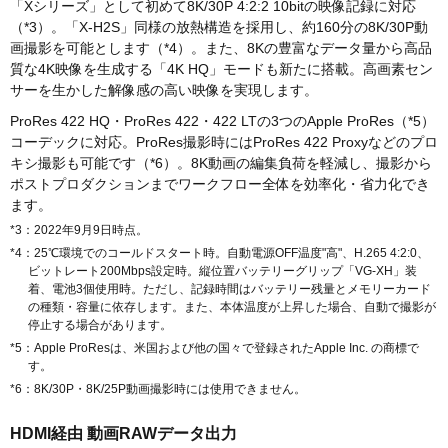
「Xシリーズ」として初めて8K/30P 4:2:2 10bitの映像記録に対応
（*3）。「X-H2S」同様の放熱構造を採用し、約160分の8K/30P動
画撮影を可能とします（*4）。また、8Kの豊富なデータ量から高品
質な4K映像を生成する「4K HQ」モードも新たに搭載。高画素セン
サーを生かした解像感の高い映像を実現します。
ProRes 422 HQ・ProRes 422・422 LTの3つのApple ProRes（*5）
コーデックに対応。ProRes撮影時にはProRes 422 Proxyなどのプロ
キシ撮影も可能です（*6）。8K動画の編集負荷を軽減し、撮影から
ポストプロダクションまでワークフロー全体を効率化・省力化でき
ます。
*3：2022年9月9日時点。
*4：25℃環境でのコールドスタート時。自動電源OFF温度"高"、H.265 4:2:0、
ビットレート200Mbps設定時。縦位置バッテリーグリップ「VG-XH」装
着、電池3個使用時。ただし、記録時間はバッテリー残量とメモリーカード
の種類・容量に依存します。また、本体温度が上昇した場合、自動で撮影が
停止する場合があります。
*5：Apple ProResは、米国および他の国々で登録されたApple Inc. の商標で
す。
*6：8K/30P・8K/25P動画撮影時には使用できません。
HDMI経由 動画RAWデータ出力