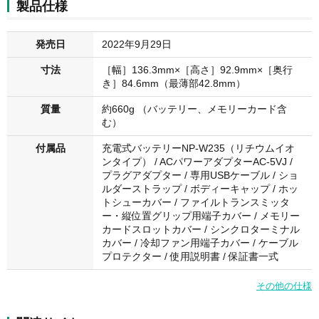
製品仕様
発売日
2022年9月29日
寸法
［幅］136.3mm×［高さ］92.9mm×［奥行
き］84.6mm（最薄部42.8mm）
質量
約660g （バッテリー、メモリーカード含
む）
付属品
充電式バッテリーNP-W235（リチウムイオ
ンタイプ） / ACパワーアダプターAC-5VJ /
プラグアダプター / 専用USBケーブル / ショ
ルダーストラップ / ボディーキャップ / ホッ
トシューカバー / ファイルトランスミッタ
ー・縦位置グリップ用端子カバー / メモリー
カードスロットカバー / シンクロターミナル
カバー / 冷却ファン用端子カバー / ケーブル
プロテクター / 使用説明書 / 保証書一式
その他の仕様